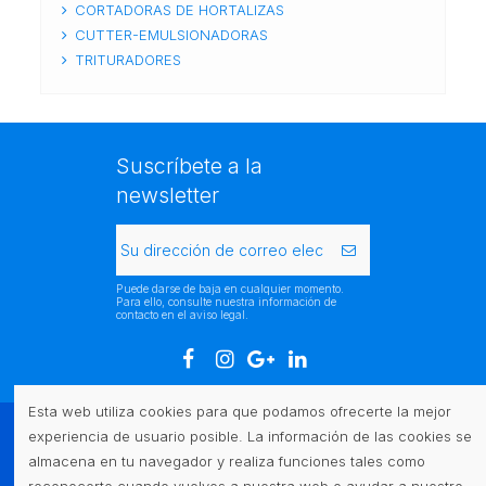
CORTADORAS DE HORTALIZAS
CUTTER-EMULSIONADORAS
TRITURADORES
Suscríbete a la
newsletter
Puede darse de baja en cualquier momento.
Para ello, consulte nuestra información de
contacto en el aviso legal.
Esta web utiliza cookies para que podamos ofrecerte la mejor
experiencia de usuario posible. La información de las cookies se
Atención al cliente
almacena en tu navegador y realiza funciones tales como
reconocerte cuando vuelves a nuestra web o ayudar a nuestro