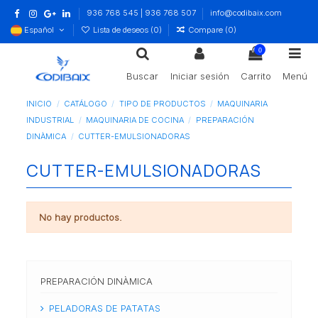
936 768 545 | 936 768 507
info@codibaix.com
Español
Lista de deseos (
0
)
Compare (
0
)
0
Buscar
Iniciar sesión
Carrito
Menú
INICIO
CATÁLOGO
TIPO DE PRODUCTOS
MAQUINARIA
INDUSTRIAL
MAQUINARIA DE COCINA
PREPARACIÓN
DINÀMICA
CUTTER-EMULSIONADORAS
CUTTER-EMULSIONADORAS
No hay productos.
PREPARACIÓN DINÀMICA
PELADORAS DE PATATAS