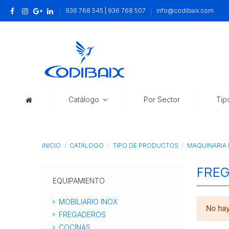
936 768 545 | 936 768 507
info@codibaix.com
Catálogo
Por Sector
Tip
INICIO
CATÁLOGO
TIPO DE PRODUCTOS
MAQUINARIA 
FRE
EQUIPAMIENTO
MOBILIARIO INOX
No hay
FREGADEROS
COCINAS