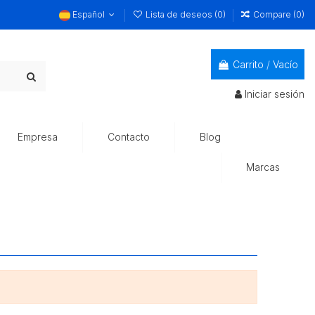
Español
Lista de deseos (
0
)
Compare (
0
)
Carrito
/
Vacío
Iniciar sesión
Empresa
Contacto
Blog
Marcas