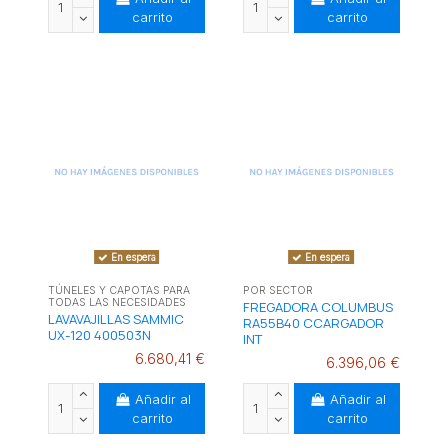
carrito
carrito
En espera
En espera
TÚNELES Y CAPOTAS PARA
POR SECTOR
TODAS LAS NECESIDADES
FREGADORA COLUMBUS
LAVAVAJILLAS SAMMIC
RA55B40 CCARGADOR
UX-120 400503N
INT
6.680,41 €
6.396,06 €
Añadir al
Añadir al
carrito
carrito