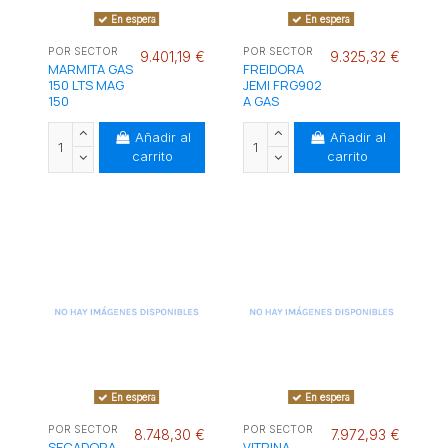
En espera
En espera
POR SECTOR
POR SECTOR
9.401,19 €
9.325,32 €
MARMITA GAS
FREIDORA
150 LTS MAG
JEMI FRG902
150
A GAS
Añadir al
Añadir al
carrito
carrito
En espera
En espera
POR SECTOR
POR SECTOR
8.748,30 €
7.972,93 €
SECADORA
VITRINA