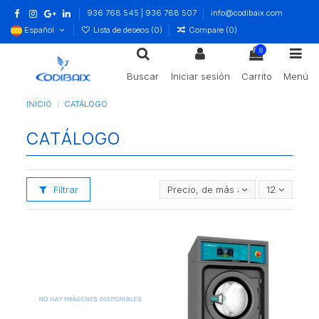
936 768 545 | 936 768 507
info@codibaix.com
Español
Lista de deseos (
0
)
Compare (
0
)
0
Buscar
Iniciar sesión
Carrito
Menú
INICIO
CATÁLOGO
CATÁLOGO
Filtrar
Precio, de más alto a más bajo
12