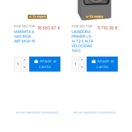
En espera
En espera
POR SECTOR
POR SECTOR
18.560,87 €
11.710,38 €
MARMITA A
LAVADORA
GAS INOX
PRIMER LS-
ABT MG9-15
14 T2 E ALTA
VELOCIDAD
14KG
Añadir al
Añadir al
carrito
carrito