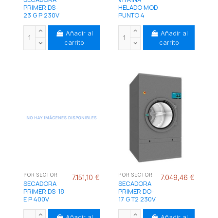
PRIMER DS-
HELADO MOD
23 G P 230V
PUNTO 4
Añadir al
Añadir al
carrito
carrito
POR SECTOR
POR SECTOR
7.151,10 €
7.049,46 €
SECADORA
SECADORA
PRIMER DS-18
PRIMER DO-
E P 400V
17 G T2 230V
Añadir al
Añadir al