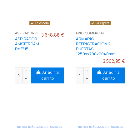
En espera
En espera
ASPIRADORES
FRIO COMERCIAL
3.648,88 €
ASPIRADOR
ARMARIO
AMSTERDAM
REFRIGERACION 2
Ref315
PUERTAS
1250xx700x2040mm
3.502,95 €
Añadir al
Añadir al
carrito
carrito