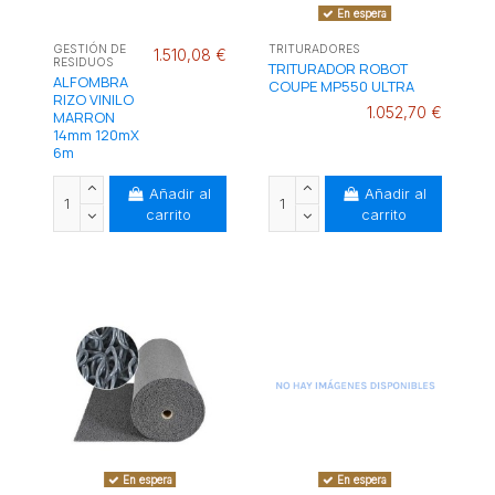
En espera
GESTIÓN DE
TRITURADORES
1.510,08 €
RESIDUOS
TRITURADOR ROBOT
ALFOMBRA
COUPE MP550 ULTRA
RIZO VINILO
1.052,70 €
MARRON
14mm 120mX
6m
Añadir al
Añadir al
carrito
carrito
En espera
En espera