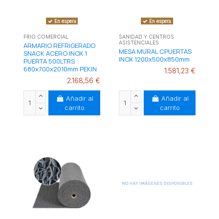
En espera
En espera
FRIO COMERCIAL
SANIDAD Y CENTROS
ASISTENCIALES
ARMARIO REFRIGERADO
MESA MURAL CPUERTAS
SNACK ACERO INOX 1
INOX 1200x500x850mm
PUERTA 500LTRS
680x700x2010mm PEKIN
1.581,23 €
2.168,56 €
Añadir al
Añadir al
carrito
carrito