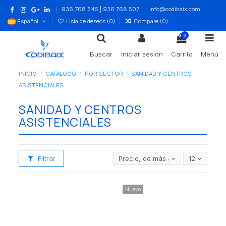
936 768 545 | 936 768 507
info@codibaix.com
Español
Lista de deseos (
0
)
Compare (
0
)
0
Buscar
Iniciar sesión
Carrito
Menú
INICIO
CATÁLOGO
POR SECTOR
SANIDAD Y CENTROS
ASISTENCIALES
SANIDAD Y CENTROS
ASISTENCIALES
Filtrar
Precio, de más alto a más bajo
12
Nuevo