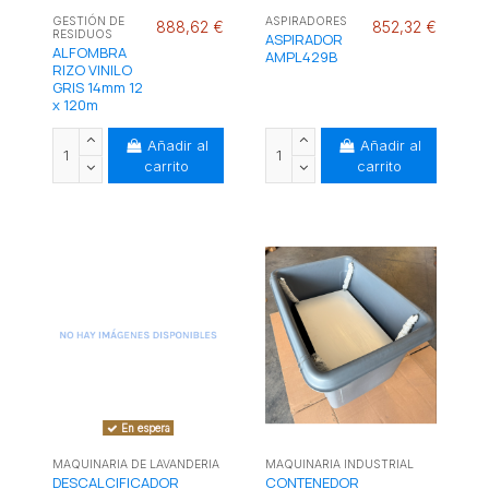
GESTIÓN DE
ASPIRADORES
888,62 €
852,32 €
RESIDUOS
ASPIRADOR
ALFOMBRA
AMPL429B
RIZO VINILO
GRIS 14mm 12
x 120m
Añadir al
Añadir al
carrito
carrito
En espera
MAQUINARIA DE LAVANDERIA
MAQUINARIA INDUSTRIAL
DESCALCIFICADOR
CONTENEDOR