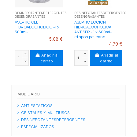
En espera
DESINFECTANTESDETERGENTES
DESINFECTANTESDETERGENTES
DESENGRASANTES
DESENGRASANTES
ASEPTIC GEL
ASEPTIC LOCION
HIDROALCOHOLICO -1 x
HIDROALCOHOLICA
500ml-
ANTISEP - 1 x 500ml-
ctapon pelicano
5,08 €
4,79 €
Añadir al
Añadir al
carrito
carrito
MOBILIARIO
ANTIESTATICOS
CRISTALES Y MULTIUSOS
DESINFECTANTESDETERGENTES
ESPECIALIZADOS