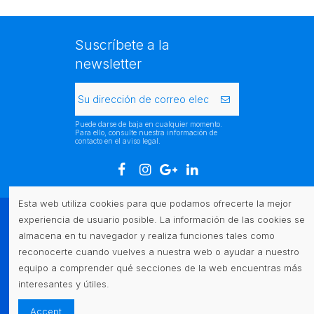
Suscríbete a la
newsletter
Puede darse de baja en cualquier momento.
Para ello, consulte nuestra información de
contacto en el aviso legal.
Esta web utiliza cookies para que podamos ofrecerte la mejor
experiencia de usuario posible. La información de las cookies se
Atención al cliente
almacena en tu navegador y realiza funciones tales como
reconocerte cuando vuelves a nuestra web o ayudar a nuestro
Legal
equipo a comprender qué secciones de la web encuentras más
interesantes y útiles.
Contacto
Accept