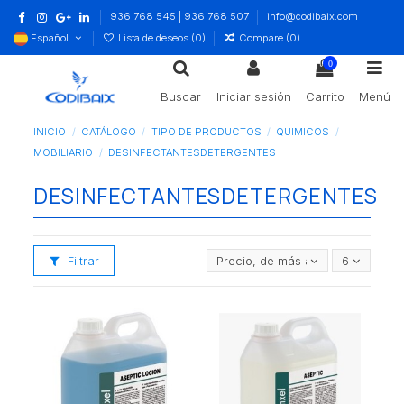
936 768 545 | 936 768 507
info@codibaix.com
Español
Lista de deseos (
0
)
Compare (
0
)
0
Buscar
Iniciar sesión
Carrito
Menú
INICIO
CATÁLOGO
TIPO DE PRODUCTOS
QUIMICOS
MOBILIARIO
DESINFECTANTESDETERGENTES
DESINFECTANTESDETERGENTES
Filtrar
Precio, de más alto a más bajo
6