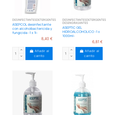
DESINFECTANTESDETERGENTES
DESINFECTANTESDETERGENTES
DESENGRASANTES
ASEPCOL desinfectante
ASEPTIC GEL
con alcoholbactericida y
HIDROALCOHOLICO -1 x
fungicida -1 x 1l-
1000ml-
8,40 €
6,81 €
Añadir al
Añadir al
carrito
carrito