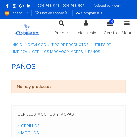
936 768 545 | 936 768 507
info@codibaix.com
Español
Lista de deseos (
0
)
Compare (
0
)
0
Buscar
Iniciar sesión
Carrito
Menú
INICIO
CATÁLOGO
TIPO DE PRODUCTOS
ÚTILES DE
LIMPIEZA
CEPILLOS MOCHOS Y MOPAS
PAÑOS
PAÑOS
No hay productos.
CEPILLOS MOCHOS Y MOPAS
CEPILLOS
MOCHOS