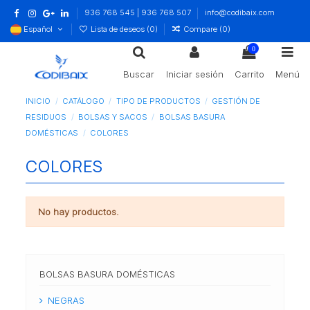
936 768 545 | 936 768 507
info@codibaix.com
Español
Lista de deseos (
0
)
Compare (
0
)
0
Buscar
Iniciar sesión
Carrito
Menú
INICIO
CATÁLOGO
TIPO DE PRODUCTOS
GESTIÓN DE
RESIDUOS
BOLSAS Y SACOS
BOLSAS BASURA
DOMÉSTICAS
COLORES
COLORES
No hay productos.
BOLSAS BASURA DOMÉSTICAS
NEGRAS