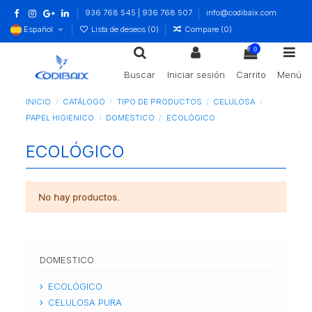
936 768 545 | 936 768 507
info@codibaix.com
Español
Lista de deseos (
0
)
Compare (
0
)
0
Buscar
Iniciar sesión
Carrito
Menú
INICIO
CATÁLOGO
TIPO DE PRODUCTOS
CELULOSA
PAPEL HIGIENICO
DOMESTICO
ECOLÓGICO
ECOLÓGICO
No hay productos.
DOMESTICO
ECOLÓGICO
CELULOSA PURA