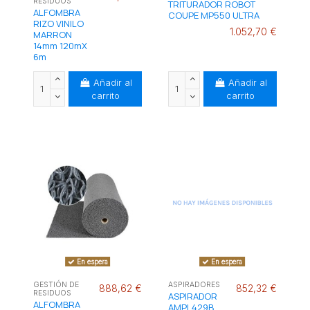
RESIDUOS
TRITURADOR ROBOT
ALFOMBRA
COUPE MP550 ULTRA
RIZO VINILO
1.052,70 €
MARRON
14mm 120mX
6m
Añadir al
Añadir al
carrito
carrito
En espera
En espera
GESTIÓN DE
ASPIRADORES
888,62 €
852,32 €
RESIDUOS
ASPIRADOR
ALFOMBRA
AMPL429B