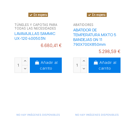
En espera
En espera
TÚNELES Y CAPOTAS PARA
ABATIDORES
TODAS LAS NECESIDADES
ABATIDOR DE
LAVAVAJILLAS SAMMIC
TEMPERATURA MIXTO 5
UX-120 400503N
BANDEJAS GN 11
790X700X850mm
6.680,41 €
5.298,59 €
Añadir al
Añadir al
carrito
carrito