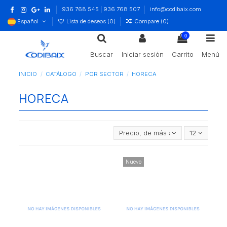
936 768 545 | 936 768 507
info@codibaix.com
Español
Lista de deseos (
0
)
Compare (
0
)
0
Buscar
Iniciar sesión
Carrito
Menú
INICIO
CATÁLOGO
POR SECTOR
HORECA
HORECA
Precio, de más alto a más bajo
12
Nuevo