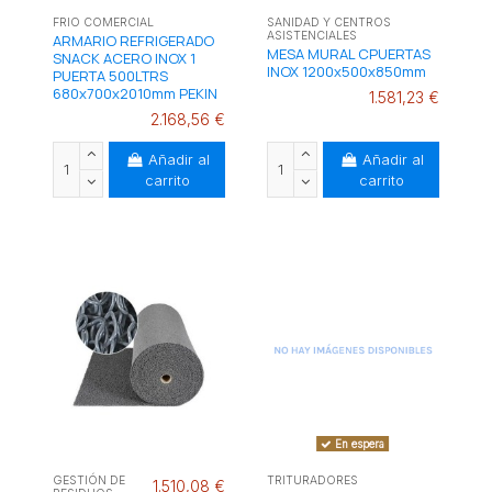
FRIO COMERCIAL
SANIDAD Y CENTROS
ASISTENCIALES
ARMARIO REFRIGERADO
MESA MURAL CPUERTAS
SNACK ACERO INOX 1
INOX 1200x500x850mm
PUERTA 500LTRS
680x700x2010mm PEKIN
1.581,23 €
2.168,56 €
Añadir al
Añadir al
carrito
carrito
En espera
GESTIÓN DE
TRITURADORES
1.510,08 €