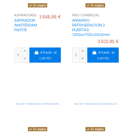
En espera
En espera
ASPIRADORES
FRIO COMERCIAL
3.648,88 €
ASPIRADOR
ARMARIO
AMSTERDAM
REFRIGERACION 2
Ref315
PUERTAS
1250xx700x2040mm
3.502,95 €
Añadir al
Añadir al
carrito
carrito
En espera
En espera