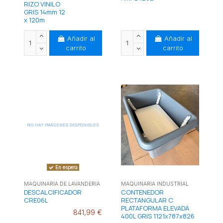
RIZO VINILO
GRIS 14mm 12
x 120m
Añadir al
Añadir al
carrito
carrito
En espera
MAQUINARIA DE LAVANDERIA
MAQUINARIA INDUSTRIAL
DESCALCIFICADOR
CONTENEDOR
CRE06L
RECTANGULAR C
PLATAFORMA ELEVADA
841,99 €
400L GRIS 1121x787x826