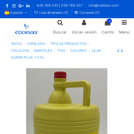
936 768 545 | 936 768 507
info@codibaix.com
Español
Lista de deseos (
0
)
Compare (
0
)
0
Buscar
Iniciar sesión
Carrito
Menú
INICIO
CATÁLOGO
TIPO DE PRODUCTOS
CELULOSA
MANTELES
TISÚ
COLORES
LEJIA
SUPER PLUS -1 X 5L-