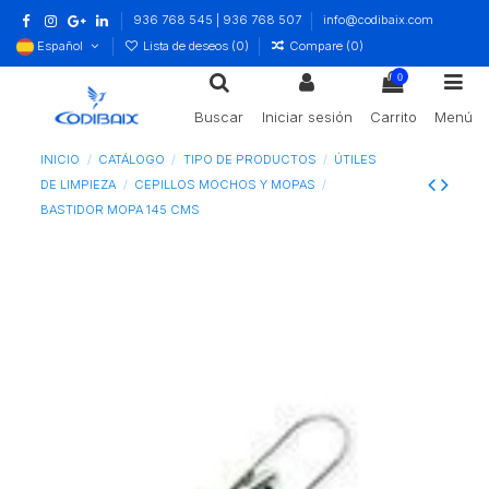
936 768 545 | 936 768 507
info@codibaix.com
Español
Lista de deseos (
0
)
Compare (
0
)
0
Buscar
Iniciar sesión
Carrito
Menú
INICIO
CATÁLOGO
TIPO DE PRODUCTOS
ÚTILES
DE LIMPIEZA
CEPILLOS MOCHOS Y MOPAS
BASTIDOR MOPA 145 CMS