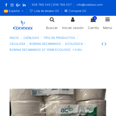
936 768 545 | 936 768 507
info@codibaix.com
Español
Lista de deseos (
0
)
Compare (
0
)
0
Buscar
Iniciar sesión
Carrito
Menú
INICIO
CATÁLOGO
TIPO DE PRODUCTOS
CELULOSA
BOBINA SECAMANOS
ECOLÓGICA
BOBINA SECAMANOS 2C 106M ECOLOGIC -1 X 6U-