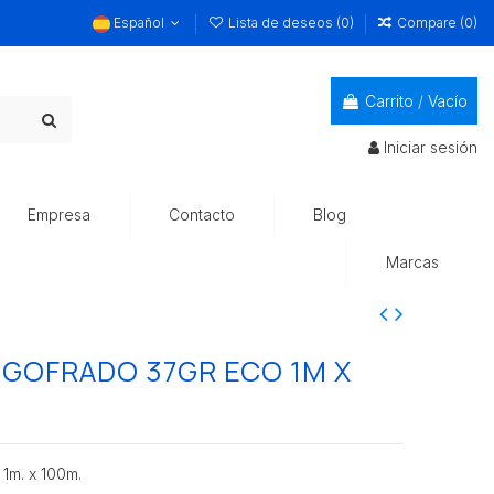
Español
Lista de deseos (
0
)
Compare (
0
)
Carrito
/
Vacío
Iniciar sesión
Empresa
Contacto
Blog
Marcas
GOFRADO 37GR ECO 1M X
m. x 100m.