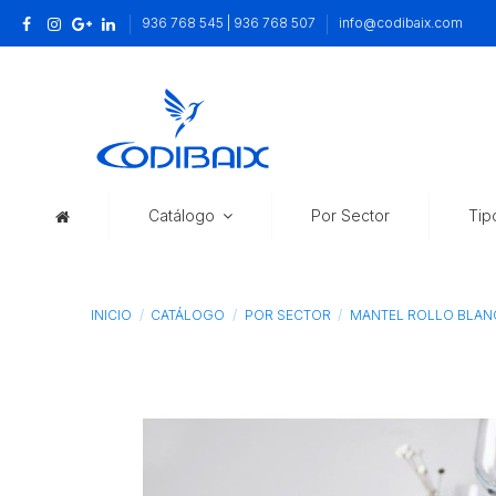
936 768 545 | 936 768 507
info@codibaix.com
Catálogo
Por Sector
Tip
INICIO
CATÁLOGO
POR SECTOR
MANTEL ROLLO BLANC