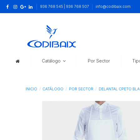
936 768 545 | 936 768 507
info@codibaix.com
Catálogo
Por Sector
Tip
INICIO
CATÁLOGO
POR SECTOR
DELANTAL CPETO BLA