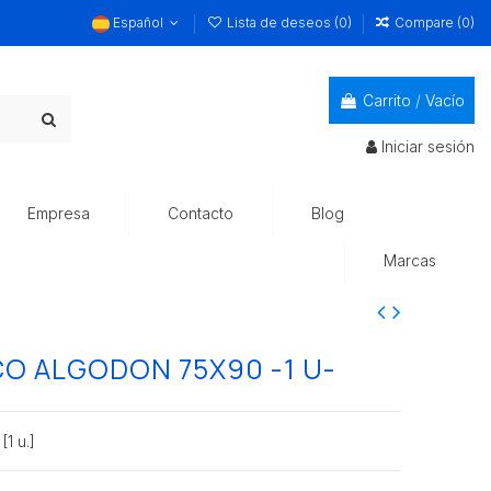
Español
Lista de deseos (
0
)
Compare (
0
)
Carrito
/
Vacío
Iniciar sesión
Empresa
Contacto
Blog
Marcas
O ALGODON 75X90 -1 U-
1 u.]