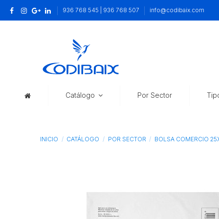
936 768 545 | 936 768 507
info@codibaix.com
Catálogo
Por Sector
Tip
INICIO
CATÁLOGO
POR SECTOR
BOLSA COMERCIO 25X3