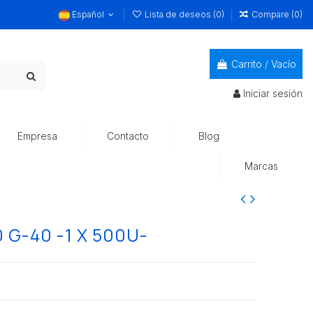
Español
Lista de deseos (
0
)
Compare (
0
)
Carrito
/
Vacío
Iniciar sesión
Empresa
Contacto
Blog
Marcas
G-40 -1 X 500U-