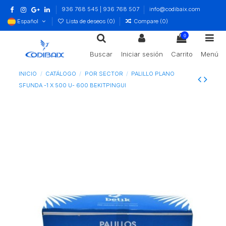
936 768 545 | 936 768 507
info@codibaix.com
Español
Lista de deseos (
0
)
Compare (
0
)
0
Buscar
Iniciar sesión
Carrito
Menú
INICIO
CATÁLOGO
POR SECTOR
PALILLO PLANO
SFUNDA -1 X 500 U- 600 BEKITPINGUI