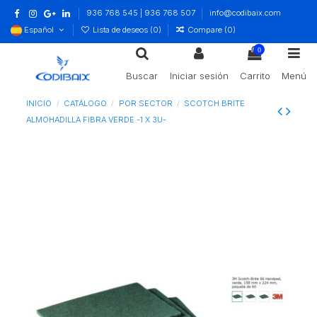
936 768 545 | 936 768 507
info@codibaix.com
Español
Lista de deseos (
0
)
Compare (
0
)
0
Buscar
Iniciar sesión
Carrito
Menú
INICIO
CATÁLOGO
POR SECTOR
SCOTCH BRITE
ALMOHADILLA FIBRA VERDE -1 X 3U-