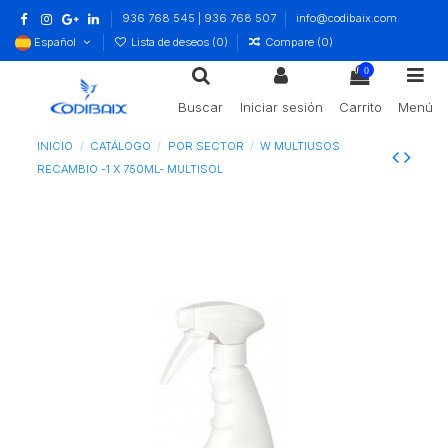
936 768 545 | 936 768 507
info@codibaix.com
Español
Lista de deseos (
0
)
Compare (
0
)
0
Buscar
Iniciar sesión
Carrito
Menú
INICIO
CATÁLOGO
POR SECTOR
W MULTIUSOS
RECAMBIO -1 X 750ML- MULTISOL