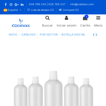
936 768 545 | 936 768 507
info@codibaix.com
Español
Lista de deseos (
0
)
Compare (
0
)
0
Buscar
Iniciar sesión
Carrito
Menú
INICIO
CATÁLOGO
POR SECTOR
BOTELLA 1000 ML