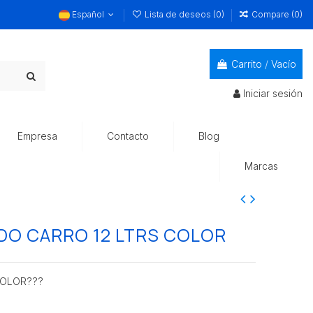
Español
Lista de deseos (
0
)
Compare (
0
)
Carrito
/
Vacío
Iniciar sesión
Empresa
Contacto
Blog
Marcas
O CARRO 12 LTRS COLOR
COLOR???