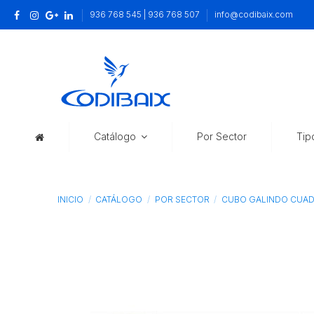
936 768 545 | 936 768 507
info@codibaix.com
Catálogo
Por Sector
Tip
INICIO
CATÁLOGO
POR SECTOR
CUBO GALINDO CUAD