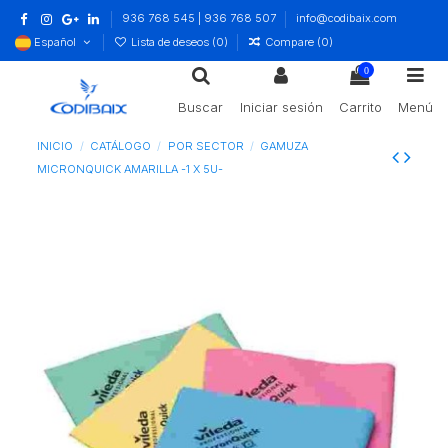
936 768 545 | 936 768 507
info@codibaix.com
Español
Lista de deseos (
0
)
Compare (
0
)
0
Buscar
Iniciar sesión
Carrito
Menú
INICIO
CATÁLOGO
POR SECTOR
GAMUZA
MICRONQUICK AMARILLA -1 X 5U-