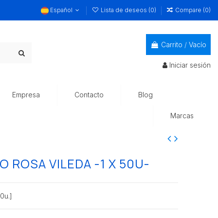
Español
Lista de deseos (
0
)
Compare (
0
)
Carrito
/
Vacío
Iniciar sesión
Empresa
Contacto
Blog
Marcas
 ROSA VILEDA -1 X 50U-
0u.]