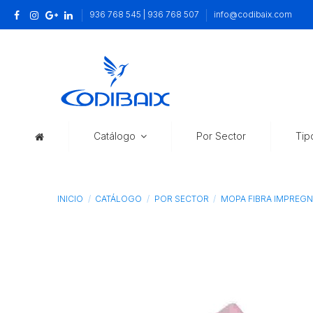
936 768 545 | 936 768 507
info@codibaix.com
Catálogo
Por Sector
Tip
INICIO
CATÁLOGO
POR SECTOR
MOPA FIBRA IMPREGNA