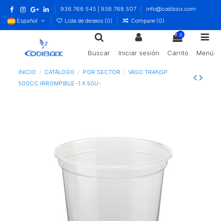
936 768 545 | 936 768 507
info@codibaix.com
Español
Lista de deseos (
0
)
Compare (
0
)
0
Buscar
Iniciar sesión
Carrito
Menú
INICIO
CATÁLOGO
POR SECTOR
VASO TRANSP
500CC IRROMPIBLE -1 X 50U-