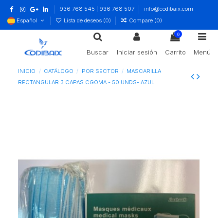
936 768 545 | 936 768 507
info@codibaix.com
Español
Lista de deseos (
0
)
Compare (
0
)
0
Buscar
Iniciar sesión
Carrito
Menú
INICIO
CATÁLOGO
POR SECTOR
MASCARILLA
RECTANGULAR 3 CAPAS CGOMA - 50 UNDS- AZUL