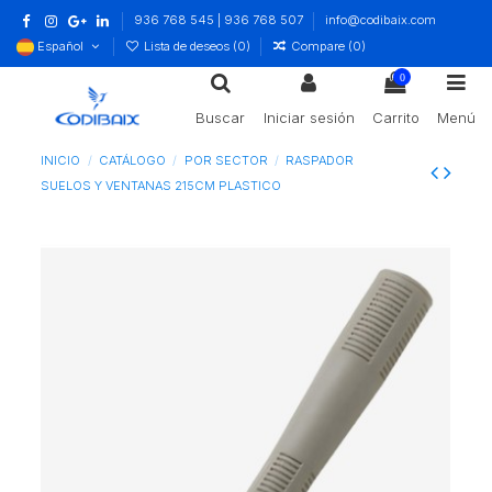
936 768 545 | 936 768 507
info@codibaix.com
Español
Lista de deseos (
0
)
Compare (
0
)
0
Buscar
Iniciar sesión
Carrito
Menú
INICIO
CATÁLOGO
POR SECTOR
RASPADOR
SUELOS Y VENTANAS 215CM PLASTICO