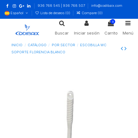
936 768 545 | 936 768 507
info@codibaix.com
Español
Lista de deseos (
0
)
Compare (
0
)
0
Buscar
Iniciar sesión
Carrito
Menú
INICIO
CATÁLOGO
POR SECTOR
ESCOBILLA WC
SOPORTE FLORENCIA BLANCO