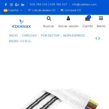
936 768 545 | 936 768 507
info@codibaix.com
Español
Lista de deseos (
0
)
Compare (
0
)
0
Buscar
Iniciar sesión
Carrito
Menú
INICIO
CATÁLOGO
POR SECTOR
MOPA EXPRESS
MICRO -1 X 10 U-