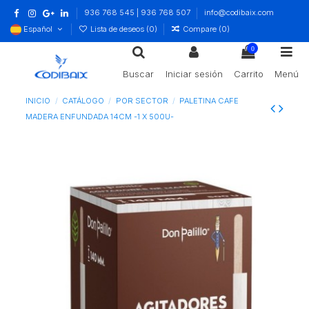
936 768 545 | 936 768 507
info@codibaix.com
Español
Lista de deseos (
0
)
Compare (
0
)
0
Buscar
Iniciar sesión
Carrito
Menú
INICIO
CATÁLOGO
POR SECTOR
PALETINA CAFE
MADERA ENFUNDADA 14CM -1 X 500U-