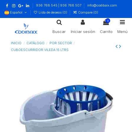
936 768 545 | 936 768 507
info@codibaix.com
Español
Lista de deseos (
0
)
Compare (
0
)
0
Buscar
Iniciar sesión
Carrito
Menú
INICIO
CATÁLOGO
POR SECTOR
CUBOESCURRIDOR VILEDA 15 LTRS