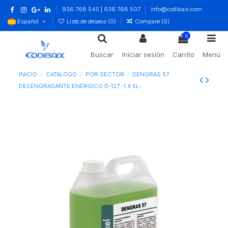
936 768 545 | 936 768 507
info@codibaix.com
Español
Lista de deseos (
0
)
Compare (
0
)
0
Buscar
Iniciar sesión
Carrito
Menú
INICIO
CATÁLOGO
POR SECTOR
DENGRAS 57
DESENGRASANTE ENERGICO D-127 -1 X 5L-