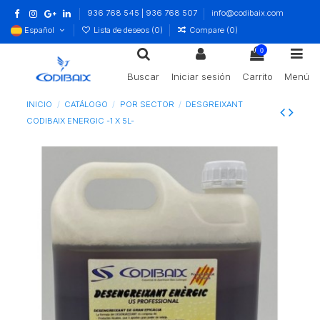
936 768 545 | 936 768 507
info@codibaix.com
Español
Lista de deseos (
0
)
Compare (
0
)
0
Buscar
Iniciar sesión
Carrito
Menú
INICIO
CATÁLOGO
POR SECTOR
DESGREIXANT
CODIBAIX ENERGIC -1 X 5L-