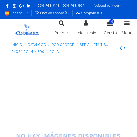
936 768 545 | 936 768 507
info@codibaix.com
Español
Lista de deseos (
0
)
Compare (
0
)
0
Buscar
Iniciar sesión
Carrito
Menú
INICIO
CATÁLOGO
POR SECTOR
SERVILLETA TISU
24X24 2C -4 X 300U- ROJA