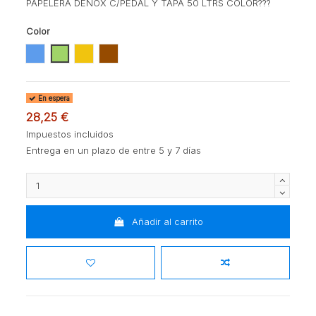
PAPELERA DENOX C/PEDAL Y TAPA 50 LTRS COLOR???
Color
BLANCA
AZUL
VERDE
AMARILLO
MARRON
En espera
28,25 €
Impuestos incluidos
Entrega en un plazo de entre 5 y 7 días
Añadir al carrito