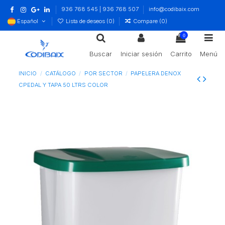
936 768 545 | 936 768 507
info@codibaix.com
Español
Lista de deseos (
0
)
Compare (
0
)
0
Buscar
Iniciar sesión
Carrito
Menú
INICIO
CATÁLOGO
POR SECTOR
PAPELERA DENOX
CPEDAL Y TAPA 50 LTRS COLOR