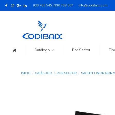
936 768 545 | 936 768 507
info@codibaix.com
Catálogo
Por Sector
Tip
INICIO
CATÁLOGO
POR SECTOR
SACHET LIMON NON W