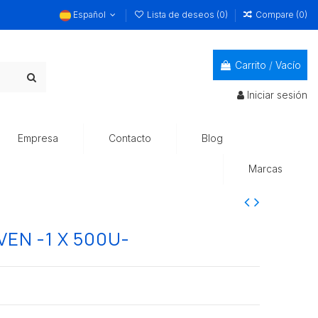
Español
Lista de deseos (
0
)
Compare (
0
)
Carrito
/
Vacío
Iniciar sesión
Empresa
Contacto
Blog
Marcas
EN -1 X 500U-