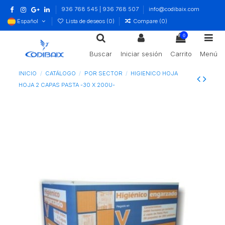
936 768 545 | 936 768 507
info@codibaix.com
Español
Lista de deseos (
0
)
Compare (
0
)
0
Buscar
Iniciar sesión
Carrito
Menú
INICIO
CATÁLOGO
POR SECTOR
HIGIENICO HOJA
HOJA 2 CAPAS PASTA -30 X 200U-