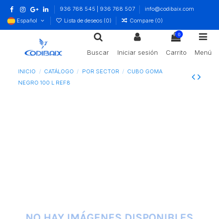
936 768 545 | 936 768 507
info@codibaix.com
Español
Lista de deseos (
0
)
Compare (
0
)
0
Buscar
Iniciar sesión
Carrito
Menú
INICIO
CATÁLOGO
POR SECTOR
CUBO GOMA
NEGRO 100 L REF8