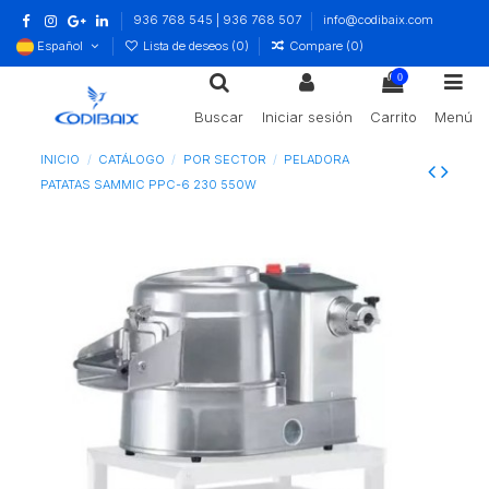
936 768 545 | 936 768 507
info@codibaix.com
Español
Lista de deseos (
0
)
Compare (
0
)
0
Buscar
Iniciar sesión
Carrito
Menú
INICIO
CATÁLOGO
POR SECTOR
PELADORA
PATATAS SAMMIC PPC-6 230 550W