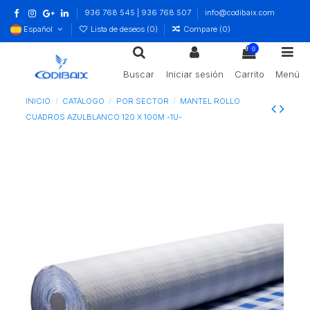
936 768 545 | 936 768 507
info@codibaix.com
Español
Lista de deseos (
0
)
Compare (
0
)
0
Buscar
Iniciar sesión
Carrito
Menú
INICIO
CATÁLOGO
POR SECTOR
MANTEL ROLLO
CUADROS AZULBLANCO 120 X 100M -1U-