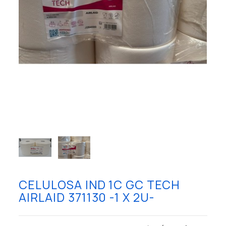
CELULOSA IND 1C GC TECH
AIRLAID 371130 -1 X 2U-