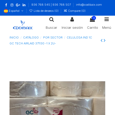
936 768 545 | 936 768 507
info@codibaix.com
Español
Lista de deseos (
0
)
Compare (
0
)
0
Buscar
Iniciar sesión
Carrito
Menú
INICIO
CATÁLOGO
POR SECTOR
CELULOSA IND 1C
GC TECH AIRLAID 371130 -1 X 2U-