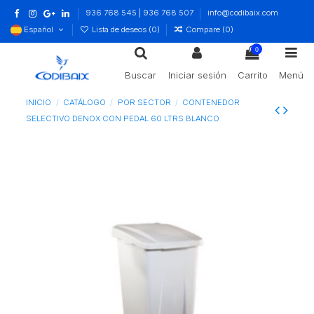
936 768 545 | 936 768 507
info@codibaix.com
Español
Lista de deseos (
0
)
Compare (
0
)
0
Buscar
Iniciar sesión
Carrito
Menú
INICIO
CATÁLOGO
POR SECTOR
CONTENEDOR
SELECTIVO DENOX CON PEDAL 60 LTRS BLANCO