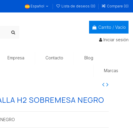
Español
Lista de deseos (
0
)
Compare (
0
)
Carrito
/
Vacío
Iniciar sesión
Empresa
Contacto
Blog
Marcas
ALLA H2 SOBREMESA NEGRO
 NEGRO