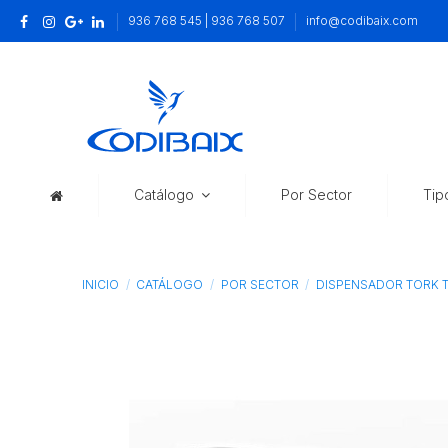
936 768 545 | 936 768 507
info@codibaix.com
Catálogo
Por Sector
Tip
INICIO
CATÁLOGO
POR SECTOR
DISPENSADOR TORK 