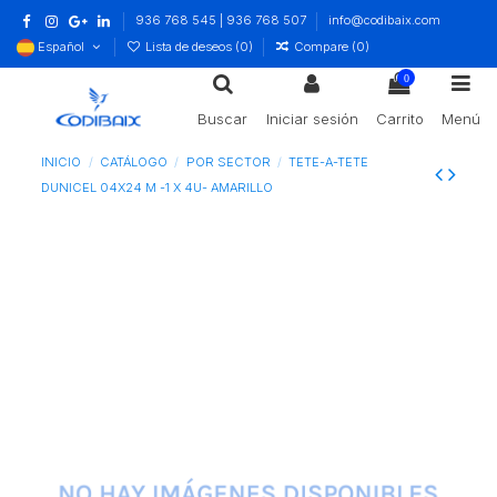
936 768 545 | 936 768 507
info@codibaix.com
Español
Lista de deseos (
0
)
Compare (
0
)
0
Buscar
Iniciar sesión
Carrito
Menú
INICIO
CATÁLOGO
POR SECTOR
TETE-A-TETE
DUNICEL 04X24 M -1 X 4U- AMARILLO