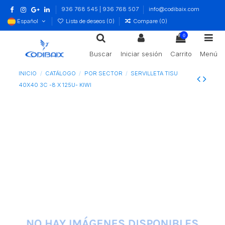
936 768 545 | 936 768 507
info@codibaix.com
Español
Lista de deseos (
0
)
Compare (
0
)
0
Buscar
Iniciar sesión
Carrito
Menú
INICIO
CATÁLOGO
POR SECTOR
SERVILLETA TISU
40X40 3C -8 X 125U- KIWI