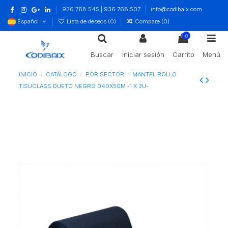
936 768 545 | 936 768 507
info@codibaix.com
Español
Lista de deseos (
0
)
Compare (
0
)
0
Buscar
Iniciar sesión
Carrito
Menú
INICIO
CATÁLOGO
POR SECTOR
MANTEL ROLLO
TISUCLASS DUETO NEGRO 040X50M -1 X 3U-