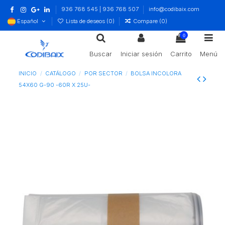
936 768 545 | 936 768 507
info@codibaix.com
Español
Lista de deseos (
0
)
Compare (
0
)
0
Buscar
Iniciar sesión
Carrito
Menú
INICIO
CATÁLOGO
POR SECTOR
BOLSA INCOLORA
54X60 G-90 -60R X 25U-