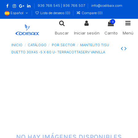
936 768 545 | 936 768 507
info@codibaix.com
Español
Lista de deseos (
0
)
Compare (
0
)
0
Buscar
Iniciar sesión
Carrito
Menú
INICIO
CATÁLOGO
POR SECTOR
MANTELITO TISU
DUETTO 30X45 -5 X 60 U- TERRACOTTASERV VAINILLA