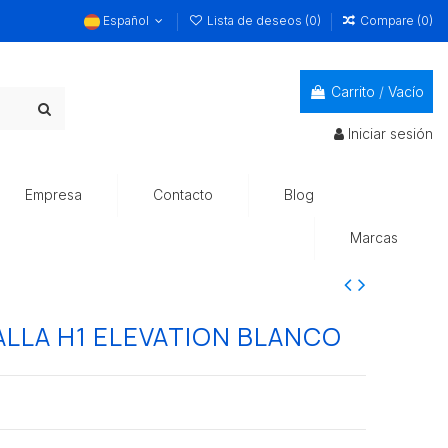
Español
Lista de deseos (
0
)
Compare (
0
)
Carrito
/
Vacío
Iniciar sesión
Empresa
Contacto
Blog
Marcas
LLA H1 ELEVATION BLANCO