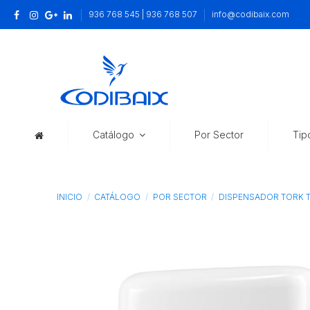
936 768 545 | 936 768 507
info@codibaix.com
Catálogo
Por Sector
Tip
INICIO
CATÁLOGO
POR SECTOR
DISPENSADOR TORK T