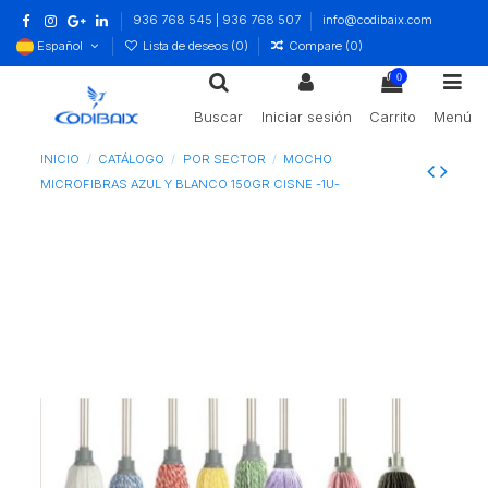
936 768 545 | 936 768 507
info@codibaix.com
Español
Lista de deseos (
0
)
Compare (
0
)
0
Buscar
Iniciar sesión
Carrito
Menú
INICIO
CATÁLOGO
POR SECTOR
MOCHO
MICROFIBRAS AZUL Y BLANCO 150GR CISNE -1U-