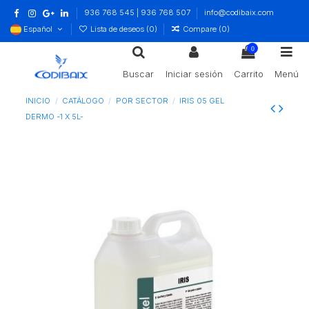
936 768 545 | 936 768 507
info@codibaix.com
Español
Lista de deseos (
0
)
Compare (
0
)
0
Buscar
Iniciar sesión
Carrito
Menú
INICIO
CATÁLOGO
POR SECTOR
IRIS 05 GEL
DERMO -1 X 5L-