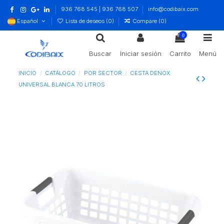
936 768 545 | 936 768 507
info@codibaix.com
Español
Lista de deseos (
0
)
Compare (
0
)
0
Buscar
Iniciar sesión
Carrito
Menú
INICIO
CATÁLOGO
POR SECTOR
CESTA DENOX
UNIVERSAL BLANCA 70 LITROS